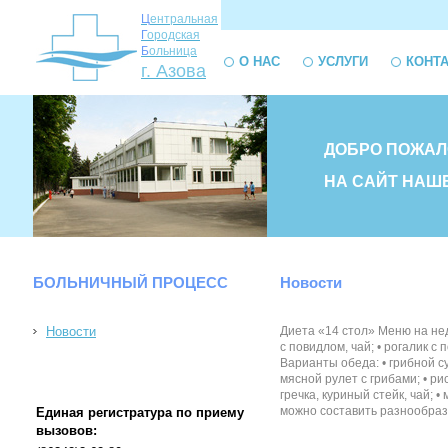
Ц
ентральная
Г
ородская
Б
ольница
О НАС
УСЛУГИ
КОНТ
г. Азова
ДОБРО ПОЖАЛ
НА САЙТ НАШ
БОЛЬНИЧНЫЙ ПРОЦЕСС
Новости
Новости
Диета «14 стол» Меню на неде
с повидлом, чай; • рогалик с
Варианты обеда: • грибной су
мясной рулет с грибами; • ри
гречка, куриный стейк, чай; 
можно составить разнообразный
Единая регистратура по приему
вызовов: