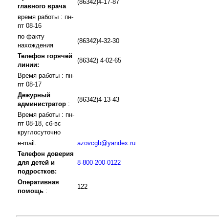
(86342)4-17-87
главного врача
время работы : пн-
пт 08-16
по факту
(86342)4-32-30
нахождения
Телефон горячей
(86342) 4-02-65
линии:
Время работы : пн-
пт 08-17
Дежурный
(86342)4-13-43
администратор
:
Время работы : пн-
пт 08-18, сб-вс
круглосуточно
e-mail:
azovcgb@yandex.ru
Телефон доверия
для детей и
8-800-200-0122
подростков:
Оперативная
122
помощь
: