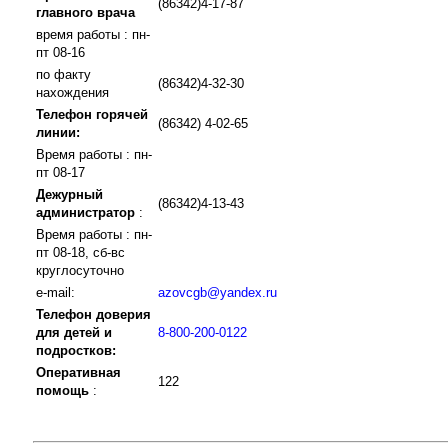
(86342)4-17-87
главного врача
время работы : пн-
пт 08-16
по факту
(86342)4-32-30
нахождения
Телефон горячей
(86342) 4-02-65
линии:
Время работы : пн-
пт 08-17
Дежурный
(86342)4-13-43
администратор
:
Время работы : пн-
пт 08-18, сб-вс
круглосуточно
e-mail:
azovcgb@yandex.ru
Телефон доверия
для детей и
8-800-200-0122
подростков:
Оперативная
122
помощь
: