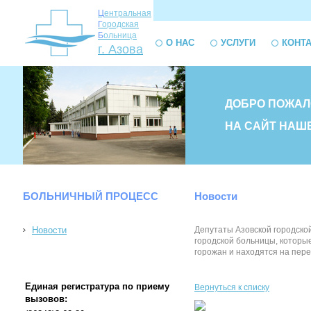
Ц
ентральная
Г
ородская
Б
ольница
О НАС
УСЛУГИ
КОНТ
г. Азова
ДОБРО ПОЖАЛ
НА САЙТ НАШ
БОЛЬНИЧНЫЙ ПРОЦЕСС
Новости
Новости
Депутаты Азовской городской
городской больницы, которые
горожан и находятся на пере
Единая регистратура по приему
Вернуться к списку
вызовов: