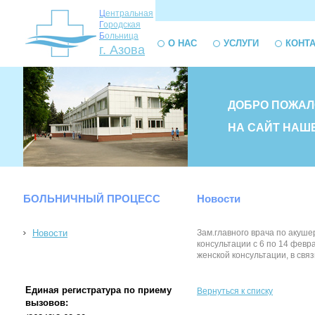
Ц
ентральная
Г
ородская
Б
ольница
О НАС
УСЛУГИ
КОНТ
г. Азова
ДОБРО ПОЖАЛ
НА САЙТ НАШ
БОЛЬНИЧНЫЙ ПРОЦЕСС
Новости
Новости
Зам.главного врача по акуше
консультации с 6 по 14 фев
женской консультации, в св
Единая регистратура по приему
Вернуться к списку
вызовов: