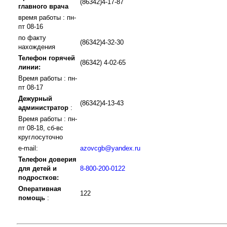
(86342)4-17-87
главного врача
время работы : пн-
пт 08-16
по факту
(86342)4-32-30
нахождения
Телефон горячей
(86342) 4-02-65
линии:
Время работы : пн-
пт 08-17
Дежурный
(86342)4-13-43
администратор
:
Время работы : пн-
пт 08-18, сб-вс
круглосуточно
e-mail:
azovcgb@yandex.ru
Телефон доверия
для детей и
8-800-200-0122
подростков:
Оперативная
122
помощь
: