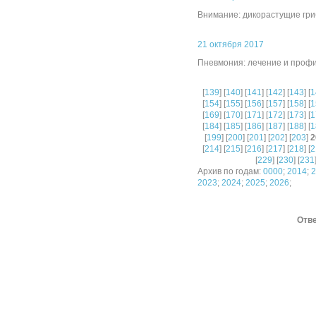
Внимание: дикорастущие гр
21 октября 2017
Пневмония: лечение и проф
[
139
] [
140
] [
141
] [
142
] [
143
] [
1
[
154
] [
155
] [
156
] [
157
] [
158
] [
1
[
169
] [
170
] [
171
] [
172
] [
173
] [
1
[
184
] [
185
] [
186
] [
187
] [
188
] [
1
[
199
] [
200
] [
201
] [
202
] [
203
]
2
[
214
] [
215
] [
216
] [
217
] [
218
] [
2
[
229
] [
230
] [
231
Архив по годам:
0000
;
2014
;
2
2023
;
2024
;
2025
;
2026
;
Отве