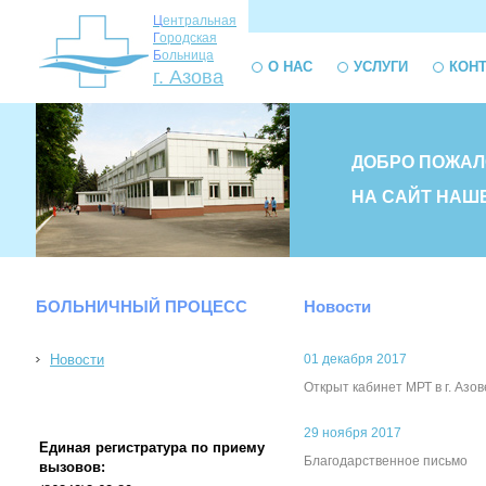
Ц
ентральная
Г
ородская
Б
ольница
О НАС
УСЛУГИ
КОН
г. Азова
ДОБРО ПОЖАЛ
НА САЙТ НАШ
БОЛЬНИЧНЫЙ ПРОЦЕСС
Новости
Новости
01 декабря 2017
Открыт кабинет МРТ в г. Азов
29 ноября 2017
Единая регистратура по приему
Благодарственное письмо
вызовов: