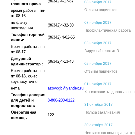
(86342)4-17-87
08 ноября 2017
главного врача
Отзывы пациентов
время работы : пн-
пт 08-16
по факту
07 ноября 2017
(86342)4-32-30
нахождения
Профилактическая работа
Телефон горячей
(86342) 4-02-65
линии:
03 ноября 2017
Время работы : пн-
Вирусный гепатит B
пт 08-17
Дежурный
(86342)4-13-43
02 ноября 2017
администратор
:
Время работы : пн-
Отзывы пациентов
пт 08-18, сб-вс
круглосуточно
01 ноября 2017
e-mail:
azovcgb@yandex.ru
Как сохранить здоровье осе
Телефон доверия
для детей и
8-800-200-0122
31 октября 2017
подростков:
Оперативная
Польза закаливания
122
помощь
:
30 октября 2017
Неотложная помощь при отр