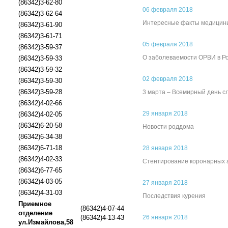
(86342)3-62-80
06 февраля 2018
(86342)3-62-64
Интересные факты медицин
(86342)3-61-90
(86342)3-61-71
05 февраля 2018
(86342)3-59-37
О заболеваемости ОРВИ в Ро
(86342)3-59-33
(86342)3-59-32
02 февраля 2018
(86342)3-59-30
(86342)3-59-28
3 марта – Всемирный день с
(86342)4-02-66
29 января 2018
(86342)4-02-05
(86342)6-20-58
Новости роддома
(86342)6-34-38
(86342)6-71-18
28 января 2018
(86342)4-02-33
Стентирование коронарных 
(86342)6-77-65
(86342)4-03-05
27 января 2018
(86342)4-31-03
Последствия курения
Приемное
(86342)4-07-44
отделение
(86342)4-13-43
26 января 2018
ул.Измайлова,58