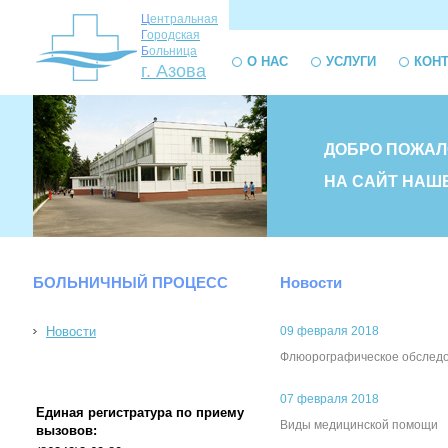
Ц
ентральная
Г
ородская
Б
ольница
О НАС
УСЛУГИ
КОН
г. Азова
ДОБРО ПОЖАЛ
НА САЙТ НАШ
БОЛЬНИЧНЫЙ ПРОЦЕСС
Новости
Новости
09 февраля 2018
Флюорографическое обследо
07 февраля 2018
Единая регистратура по приему
Виды медицинской помощи
вызовов: