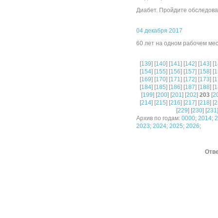
Диабет. Пройдите обследов
04 декабря 2017
60 лет на одном рабочем ме
[
139
] [
140
] [
141
] [
142
] [
143
] [
1
[
154
] [
155
] [
156
] [
157
] [
158
] [
1
[
169
] [
170
] [
171
] [
172
] [
173
] [
1
[
184
] [
185
] [
186
] [
187
] [
188
] [
1
[
199
] [
200
] [
201
] [
202
]
203
[
2
[
214
] [
215
] [
216
] [
217
] [
218
] [
2
[
229
] [
230
] [
231
Архив по годам:
0000
;
2014
;
2
2023
;
2024
;
2025
;
2026
;
Отве