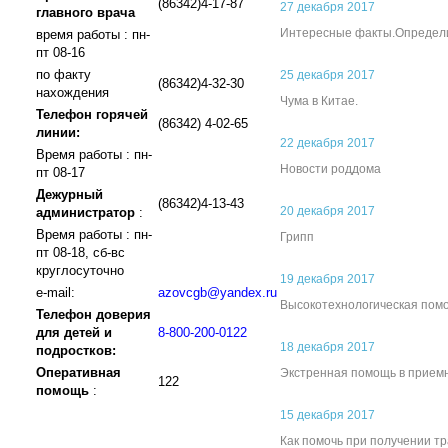
(86342)4-17-87
27 декабря 2017
главного врача
Интересные факты.Определи
время работы : пн-
пт 08-16
по факту
25 декабря 2017
(86342)4-32-30
нахождения
Чума в Китае.
Телефон горячей
(86342) 4-02-65
линии:
22 декабря 2017
Время работы : пн-
Новости роддома
пт 08-17
Дежурный
(86342)4-13-43
20 декабря 2017
администратор
:
Время работы : пн-
Грипп
пт 08-18, сб-вс
круглосуточно
19 декабря 2017
e-mail:
azovcgb@yandex.ru
Высокотехнологическая помо
Телефон доверия
для детей и
8-800-200-0122
18 декабря 2017
подростков:
Оперативная
Экстренная помощь в прием
122
помощь
:
15 декабря 2017
Как помочь при получении тр