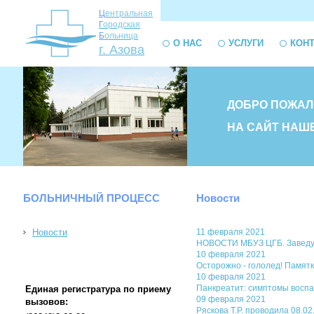
Ц
ентральная
Г
ородская
Б
ольница
О НАС
УСЛУГИ
КОН
г. Азова
ДОБРО ПОЖАЛ
НА САЙТ НАШ
БОЛЬНИЧНЫЙ ПРОЦЕСС
Новости
Новости
11 февраля 2021
НОВОСТИ МБУЗ ЦГБ. Заведу
10 февраля 2021
Осторожно - гололед! Памят
10 февраля 2021
Панкреатит: симптомы воспа
Единая регистратура по приему
09 февраля 2021
вызовов:
Ряскова Т.Р. проводила 08.0