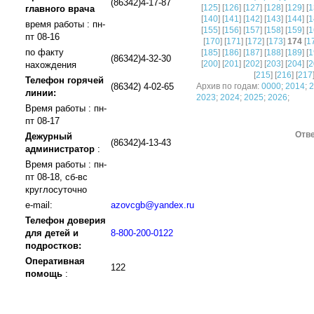
(86342)4-17-87
[
125
] [
126
] [
127
] [
128
] [
129
] [
1
главного врача
[
140
] [
141
] [
142
] [
143
] [
144
] [
1
время работы : пн-
[
155
] [
156
] [
157
] [
158
] [
159
] [
1
пт 08-16
[
170
] [
171
] [
172
] [
173
]
174
[
1
по факту
[
185
] [
186
] [
187
] [
188
] [
189
] [
1
(86342)4-32-30
[
200
] [
201
] [
202
] [
203
] [
204
] [
2
нахождения
[
215
] [
216
] [
217
Телефон горячей
(86342) 4-02-65
Архив по годам:
0000
;
2014
;
2
линии:
2023
;
2024
;
2025
;
2026
;
Время работы : пн-
пт 08-17
Отве
Дежурный
(86342)4-13-43
администратор
:
Время работы : пн-
пт 08-18, сб-вс
круглосуточно
e-mail:
azovcgb@yandex.ru
Телефон доверия
для детей и
8-800-200-0122
подростков:
Оперативная
122
помощь
: