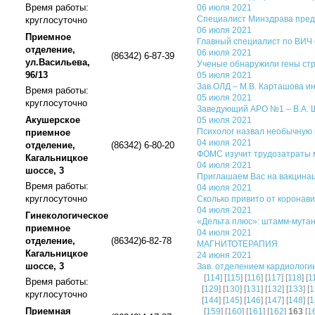
Время работы:
06 июля 2021
Специалист Минздрава пред
круглосуточно
06 июля 2021
Приемное
Главный специалист по ВИЧ 
отделение,
06 июля 2021
(86342) 6-87-39
ул.Васильева,
Ученые обнаружили гены ст
96/13
05 июля 2021
Зав.ОЛД – М.В. Карташова и
Время работы:
05 июля 2021
круглосуточно
Заведующий АРО №1 – В.А. 
Акушерское
05 июля 2021
Психолог назвал необычную 
приемное
04 июля 2021
отделение,
(86342) 6-80-20
ФОМС изучит трудозатраты м
Кагальницкое
04 июля 2021
шоссе, 3
Приглашаем Вас на вакцинац
Время работы:
04 июля 2021
круглосуточно
Сколько привито от коронав
04 июля 2021
Гинекологическое
«Дельта плюс»: штамм-мутан
приемное
04 июля 2021
отделение,
(86342)6-82-78
МАГНИТОТЕРАПИЯ
Кагальницкое
24 июня 2021
шоссе, 3
Зав. отделением кардиологии
[
114
] [
115
] [
116
] [
117
] [
118
] [
1
Время работы:
[
129
] [
130
] [
131
] [
132
] [
133
] [
1
круглосуточно
[
144
] [
145
] [
146
] [
147
] [
148
] [
1
Приемная
[
159
] [
160
] [
161
] [
162
]
163
[
1