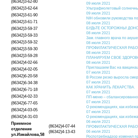
(86342)3-62-80
09 июля 2021
(86342)3-62-64
Ультрафиолетовый солнечный
09 июля 2021
(86342)3-61-90
NIH обновили руководства п
(86342)3-61-71
08 июля 2021
БУДЬТЕ ОСТОРОЖНЫ! ДОН
(86342)3-59-37
08 июля 2021
(86342)3-59-33
Зам. главного врача по акуш
(86342)3-59-32
08 июля 2021
ПРОФИЛАКТИЧЕСКАЯ РАБО
(86342)3-59-30
08 июля 2021
(86342)3-59-28
ПЛАНИРУЕМ СВОЕ ЗДОРОВОЕ
(86342)4-02-66
08 июля 2021
Приглашаем Вас на вакцинац
(86342)4-02-05
07 июля 2021
(86342)6-20-58
В России резко выросла сме
07 июля 2021
(86342)6-34-38
КАК ХРАНИТЬ ЛЕКАРСТВА.
(86342)6-71-18
07 июля 2021
(86342)4-02-33
ПП-меню – сбалансированное
07 июля 2021
(86342)6-77-65
О рекомендациях, как избеж
(86342)4-03-05
07 июля 2021
(86342)4-31-03
О рекомендациях, как избеж
06 июля 2021
Приемное
(86342)4-07-44
ПРОФИЛАКТИЧЕСКАЯ РАБОТА 
отделение
(86342)4-13-43
06 июля 2021
ул.Измайлова,58
Роспотребнадзор изменил пр