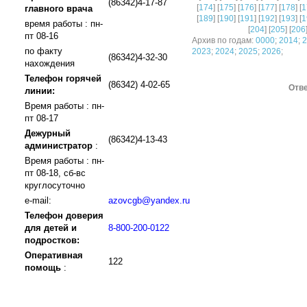
(86342)4-17-87
[
174
] [
175
] [
176
] [
177
] [
178
] [
1
главного врача
[
189
] [
190
] [
191
] [
192
] [
193
] [
1
время работы : пн-
[
204
] [
205
] [
206
пт 08-16
Архив по годам:
0000
;
2014
;
2
по факту
2023
;
2024
;
2025
;
2026
;
(86342)4-32-30
нахождения
Телефон горячей
(86342) 4-02-65
Отве
линии:
Время работы : пн-
пт 08-17
Дежурный
(86342)4-13-43
администратор
:
Время работы : пн-
пт 08-18, сб-вс
круглосуточно
e-mail:
azovcgb@yandex.ru
Телефон доверия
для детей и
8-800-200-0122
подростков:
Оперативная
122
помощь
: