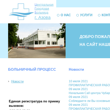
Ц
ентральная
Г
ородская
Б
ольница
О НАС
УСЛУГИ
КОН
г. Азова
ДОБРО ПОЖАЛ
НА САЙТ НАШ
БОЛЬНИЧНЫЙ ПРОЦЕСС
Новости
Новости
10 июля 2021
ПРОФИЛАКТИЧЕСКАЯ РАБОТА. 
09 июля 2021
Начальник Call центра Чубар
09 июля 2021
Соблюдаете ли Вы основные
Единая регистратура по приему
09 июля 2021
вызовов:
ПРОФИЛАКТИЧЕСКАЯ РАБОТА. Р